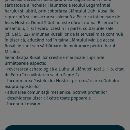
sărbătoare a încheierii lăuntrice a Noului Legământ al
harului și iubirii, prin coborârea Sfântului Duh. Rusaliile
reprezintă și consacrarea solemnă a Bisericii întemeiate de
Iisus Hristos. Duhul Sfânt nu este dăruit numai Bisericii în
ansamblu, ci și fiecărui creștin în parte, cu darurile sale
(cf.
Gal 5, 22
). Minunea Rusaliilor de la Ierusalim se continuă
în Biserică, aducând rod în taina
Sfântului Mir
. De aceea,
Rusaliile sunt și o sărbătoare de mulțumire pentru harul
Mirului.
Semnificația Rusaliilor creștine mai poate cuprinde
următoarele aspecte:
- revărsarea eshatologică a Duhului Sfânt (cf. Ioel 3, 1-5, citat
de Petru în cuvântarea sa din Fapte 2)
- încununarea Paștelui lui Hristos, prin revărsarea Duhului
asupra apostolilor
- adunarea comunității mesianice, potrivit profețiilor
- deschiderea Bisericii către toate popoarele
- începutul misiunii