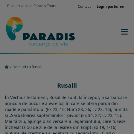
Bine ati venit la Paradis Tours
Contact
Login parteneri
/
Hoteluri cu Rusalii
Rusalii
În
Vechiul Testament
, Rusaliile sunt, la început, o sărbătoare
agricolă de bucurie a
evreilor
, în care se oferă pârgă din
roadele pământului (Ex 23, 16; Num 28, 26; Lv 23, 16), numită
și „Sărbătoarea săptămânilor”
Șavuot
(Ex 34, 22; Lv 23, 15).
Mai târziu, ajunge o aniversare a Legământului, care fusese
încheiat la 50 de zile de la ieșirea din Egipt (Ex 19, 1-16).
Și Rusaliile creștine au legătură cu Legământul, fiind o