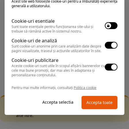
Acest site web folosește cookie-uri pentru a îmbunătăți experiența
generală a utilizatorului.
Sorteaza dupa:
Cookie-uri esentiale
All Inclusive
Sunt toate esențiale pentru funcționarea site-ului și
trebuie să rămână active în sistemul nostru.
BEST PRICE
Cookie-uri de analiză
Sunt cookie-uri anonime prin care analizăm date despre
Exclusiv Paradis
pagini vizualizate, traseul și acțiunile utilizatorilor în site.
Stele 1-5
Cookie-uri publicitare
Aceste cookie-uri sunt utile în scopul afișării bannerelor cu
Stele 5-1
cele mai bune promoții, dar mai ales în adaptarea și
personalizarea conținutului.
Pentru mai multe informații, consultați
Politica cookie
Accepta selectia
Accepta toate
Filtrarea nu a returnat niciun rezultat
Incearca sa folosesti o cautarea mai generala sau alege
alte fitre.