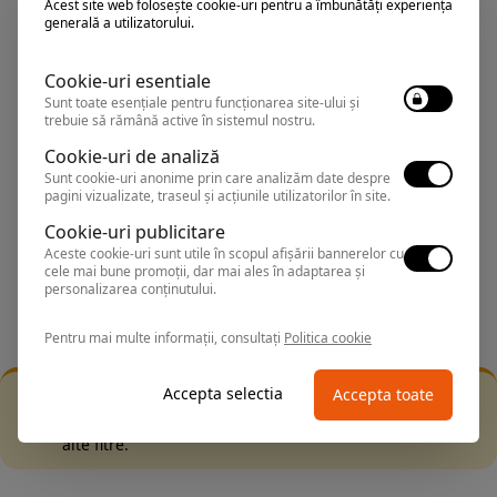
Acest site web folosește cookie-uri pentru a îmbunătăți experiența
generală a utilizatorului.
Sorteaza dupa:
Cookie-uri esentiale
All Inclusive
Sunt toate esențiale pentru funcționarea site-ului și
trebuie să rămână active în sistemul nostru.
BEST PRICE
Cookie-uri de analiză
Sunt cookie-uri anonime prin care analizăm date despre
Exclusiv Paradis
pagini vizualizate, traseul și acțiunile utilizatorilor în site.
Stele 1-5
Cookie-uri publicitare
Aceste cookie-uri sunt utile în scopul afișării bannerelor cu
Stele 5-1
cele mai bune promoții, dar mai ales în adaptarea și
personalizarea conținutului.
Pentru mai multe informații, consultați
Politica cookie
Accepta selectia
Accepta toate
Filtrarea nu a returnat niciun rezultat
Incearca sa folosesti o cautarea mai generala sau alege
alte fitre.