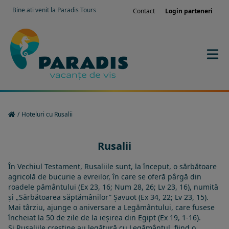
Bine ati venit la Paradis Tours
Contact
Login parteneri
/
Hoteluri cu Rusalii
Rusalii
În
Vechiul Testament
, Rusaliile sunt, la început, o sărbătoare
agricolă de bucurie a
evreilor
, în care se oferă pârgă din
roadele pământului (Ex 23, 16; Num 28, 26; Lv 23, 16), numită
și „Sărbătoarea săptămânilor”
Șavuot
(Ex 34, 22; Lv 23, 15).
Mai târziu, ajunge o aniversare a Legământului, care fusese
încheiat la 50 de zile de la ieșirea din Egipt (Ex 19, 1-16).
Și Rusaliile creștine au legătură cu Legământul, fiind o