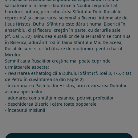
sărbătoare a încheierii lăuntrice a Noului Legământ al
harului și iubirii, prin coborârea Sfântului Duh. Rusaliile
reprezintă și consacrarea solemnă a Bisericii întemeiate de
Iisus Hristos. Duhul Sfânt nu este dăruit numai Bisericii în
ansamblu, ci și fiecărui creștin în parte, cu darurile sale
(cf.
Gal 5, 22
). Minunea Rusaliilor de la Ierusalim se continuă
în Biserică, aducând rod în taina
Sfântului Mir
. De aceea,
Rusaliile sunt și o sărbătoare de mulțumire pentru harul
Mirului.
Semnificația Rusaliilor creștine mai poate cuprinde
următoarele aspecte:
- revărsarea eshatologică a Duhului Sfânt (cf. Ioel 3, 1-5, citat
de Petru în cuvântarea sa din Fapte 2)
- încununarea Paștelui lui Hristos, prin revărsarea Duhului
asupra apostolilor
- adunarea comunității mesianice, potrivit profețiilor
- deschiderea Bisericii către toate popoarele
- începutul misiunii