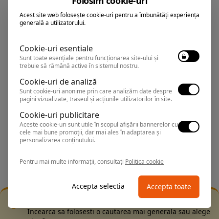
Folosim cookie-uri
Filtrare dupa:
Acest site web folosește cookie-uri pentru a îmbunătăți experiența
generală a utilizatorului.
Cookie-uri esentiale
Sorteaza dupa:
Sunt toate esențiale pentru funcționarea site-ului și
trebuie să rămână active în sistemul nostru.
All Inclusive
Cookie-uri de analiză
BEST PRICE
Sunt cookie-uri anonime prin care analizăm date despre
pagini vizualizate, traseul și acțiunile utilizatorilor în site.
Exclusiv Paradis
Cookie-uri publicitare
Stele 1-5
Aceste cookie-uri sunt utile în scopul afișării bannerelor cu
cele mai bune promoții, dar mai ales în adaptarea și
personalizarea conținutului.
Stele 5-1
Pentru mai multe informații, consultați
Politica cookie
Accepta selectia
Accepta toate
Filtrarea nu a returnat niciun rezultat
Incearca sa folosesti o cautarea mai generala sau alege