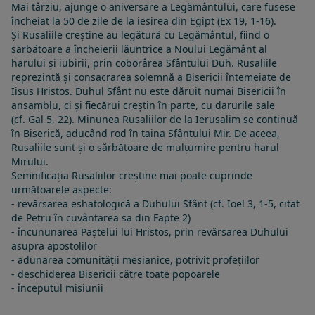
Mai târziu, ajunge o aniversare a Legământului, care fusese
încheiat la 50 de zile de la ieșirea din Egipt (Ex 19, 1-16).
Și Rusaliile creștine au legătură cu Legământul, fiind o
sărbătoare a încheierii lăuntrice a Noului Legământ al
harului și iubirii, prin coborârea Sfântului Duh. Rusaliile
reprezintă și consacrarea solemnă a Bisericii întemeiate de
Iisus Hristos. Duhul Sfânt nu este dăruit numai Bisericii în
ansamblu, ci și fiecărui creștin în parte, cu darurile sale
(cf.
Gal 5, 22
). Minunea Rusaliilor de la Ierusalim se continuă
în Biserică, aducând rod în taina
Sfântului Mir
. De aceea,
Rusaliile sunt și o sărbătoare de mulțumire pentru harul
Mirului.
Semnificația Rusaliilor creștine mai poate cuprinde
următoarele aspecte:
- revărsarea eshatologică a Duhului Sfânt (cf. Ioel 3, 1-5, citat
de Petru în cuvântarea sa din Fapte 2)
- încununarea Paștelui lui Hristos, prin revărsarea Duhului
asupra apostolilor
- adunarea comunității mesianice, potrivit profețiilor
- deschiderea Bisericii către toate popoarele
- începutul misiunii