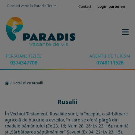
Bine ati venit la Paradis Tours
Contact
Login parteneri
PERSOANE FIZICE
AGENTII DE TURISM
0374347708
0748111526
/
Hoteluri cu Rusalii
Rusalii
În
Vechiul Testament
, Rusaliile sunt, la început, o sărbătoare
agricolă de bucurie a
evreilor
, în care se oferă pârgă din
roadele pământului (Ex 23, 16; Num 28, 26; Lv 23, 16), numită
și „Sărbătoarea săptămânilor”
Șavuot
(Ex 34, 22; Lv 23, 15).