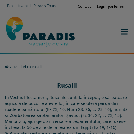
Bine ati venit la Paradis Tours
Contact
Login parteneri
/
Hoteluri cu Rusalii
Rusalii
În
Vechiul Testament
, Rusaliile sunt, la început, o sărbătoare
agricolă de bucurie a
evreilor
, în care se oferă pârgă din
roadele pământului (Ex 23, 16; Num 28, 26; Lv 23, 16), numită
și „Sărbătoarea săptămânilor”
Șavuot
(Ex 34, 22; Lv 23, 15).
Mai târziu, ajunge o aniversare a Legământului, care fusese
încheiat la 50 de zile de la ieșirea din Egipt (Ex 19, 1-16).
Și Rusaliile creștine au legătură cu Legământul, fiind o