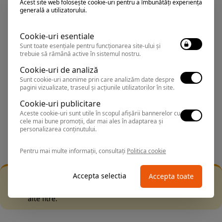
Acest site web folosește cookie-uri pentru a îmbunătăți experiența
generală a utilizatorului.
Sorteaza dupa:
Cookie-uri esentiale
All Inclusive
Sunt toate esențiale pentru funcționarea site-ului și
trebuie să rămână active în sistemul nostru.
BEST PRICE
Cookie-uri de analiză
Sunt cookie-uri anonime prin care analizăm date despre
Exclusiv Paradis
pagini vizualizate, traseul și acțiunile utilizatorilor în site.
Stele 1-5
Cookie-uri publicitare
Aceste cookie-uri sunt utile în scopul afișării bannerelor cu
Stele 5-1
cele mai bune promoții, dar mai ales în adaptarea și
personalizarea conținutului.
Pentru mai multe informații, consultați
Politica cookie
Accepta selectia
Accepta toate
Filtrarea nu a returnat niciun rezultat
Incearca sa folosesti o cautarea mai generala sau alege
alte fitre.