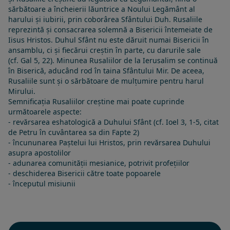
sărbătoare a încheierii lăuntrice a Noului Legământ al
harului și iubirii, prin coborârea Sfântului Duh. Rusaliile
reprezintă și consacrarea solemnă a Bisericii întemeiate de
Iisus Hristos. Duhul Sfânt nu este dăruit numai Bisericii în
ansamblu, ci și fiecărui creștin în parte, cu darurile sale
(cf.
Gal 5, 22
). Minunea Rusaliilor de la Ierusalim se continuă
în Biserică, aducând rod în taina
Sfântului Mir
. De aceea,
Rusaliile sunt și o sărbătoare de mulțumire pentru harul
Mirului.
Semnificația Rusaliilor creștine mai poate cuprinde
următoarele aspecte:
- revărsarea eshatologică a Duhului Sfânt (cf. Ioel 3, 1-5, citat
de Petru în cuvântarea sa din Fapte 2)
- încununarea Paștelui lui Hristos, prin revărsarea Duhului
asupra apostolilor
- adunarea comunității mesianice, potrivit profețiilor
- deschiderea Bisericii către toate popoarele
- începutul misiunii