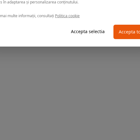
s în adaptarea și personalizarea conținutului.
mai multe informații, consultați
Politica cookie
Accepta selectia
Accepta t