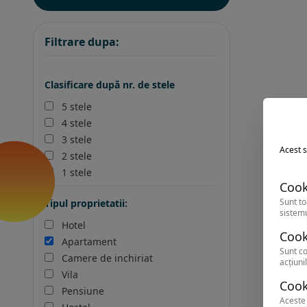
Filtrare dupa:
Clasificare după nr. de stele
5 stele
4 stele
3 stele
Acest s
2 stele
1 stele
Cook
Sunt to
Tipul proprietatii:
sistemu
Hotel
Cook
Apartament
Sunt co
Camere de inchiriat
acțiunil
Vila
Cook
Pensiune
Aceste 