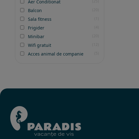
(25)
Aer Conditionat
(20)
Balcon
(1)
Sala fitness
(4)
Frigider
(20)
Minibar
(12)
Wifi gratuit
(5)
Acces animal de companie