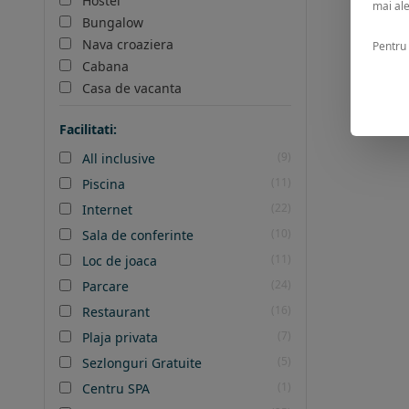
Hostel
mai ale
Bungalow
Nava croaziera
Pentru 
Cabana
Casa de vacanta
Facilitati:
(9)
All inclusive
(11)
Piscina
(22)
Internet
(10)
Sala de conferinte
(11)
Loc de joaca
(24)
Parcare
(16)
Restaurant
(7)
Plaja privata
(5)
Sezlonguri Gratuite
(1)
Centru SPA