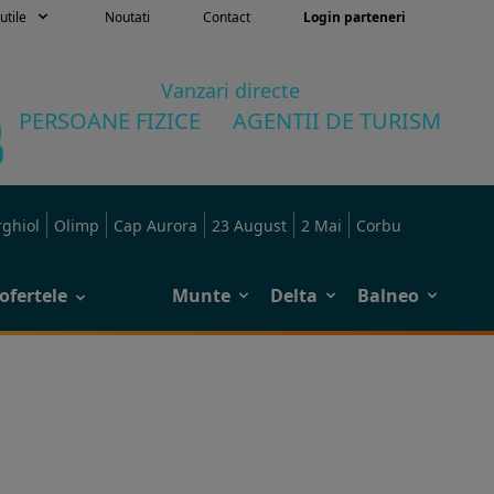
utile
Noutati
Contact
Login parteneri
Vanzari directe
PERSOANE FIZICE
AGENTII DE TURISM
rghiol
Olimp
Cap Aurora
23 August
2 Mai
Corbu
ofertele
Munte
Delta
Balneo