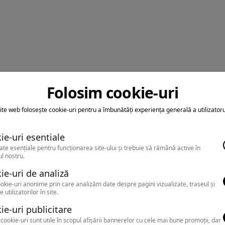
Folosim cookie-uri
ite web folosește cookie-uri pentru a îmbunătăți experiența generală a utilizatoru
ie-uri esentiale
ate esențiale pentru funcționarea site-ului și trebuie să rămână active în
l nostru.
ie-uri de analiză
okie-uri anonime prin care analizăm date despre pagini vizualizate, traseul și
e utilizatorilor în site.
ie-uri publicitare
cookie-uri sunt utile în scopul afișării bannerelor cu cele mai bune promoții, dar