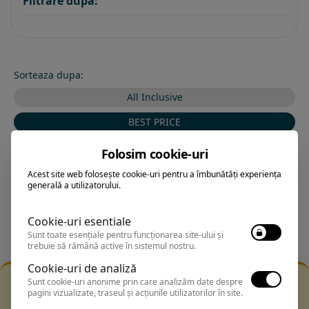
Filtrare dupa:
Sorteaza dupa:
All Inclusive
BEST PRICE
Exclusiv Paradis
Folosim cookie-uri
Stele 1-5
Acest site web folosește cookie-uri pentru a îmbunătăți experiența
generală a utilizatorului.
Stele 5-1
Cookie-uri esentiale
Sunt toate esențiale pentru funcționarea site-ului și
trebuie să rămână active în sistemul nostru.
Cookie-uri de analiză
Filtrarea nu a returnat niciun rezultat
Sunt cookie-uri anonime prin care analizăm date despre
pagini vizualizate, traseul și acțiunile utilizatorilor în site.
Incearca sa folosesti o cautarea mai generala sau alege