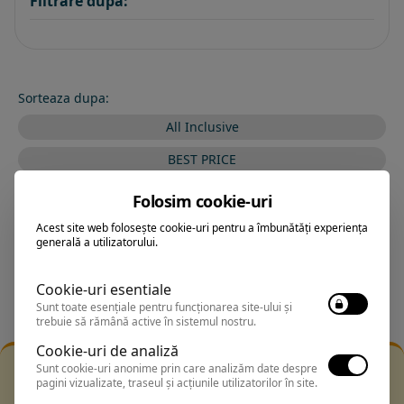
Filtrare dupa:
Sorteaza dupa:
All Inclusive
BEST PRICE
Exclusiv Paradis
Folosim cookie-uri
Stele 1-5
Acest site web folosește cookie-uri pentru a îmbunătăți experiența
generală a utilizatorului.
Stele 5-1
Cookie-uri esentiale
Sunt toate esențiale pentru funcționarea site-ului și
trebuie să rămână active în sistemul nostru.
Cookie-uri de analiză
Filtrarea nu a returnat niciun rezultat
Sunt cookie-uri anonime prin care analizăm date despre
pagini vizualizate, traseul și acțiunile utilizatorilor în site.
Incearca sa folosesti o cautarea mai generala sau alege