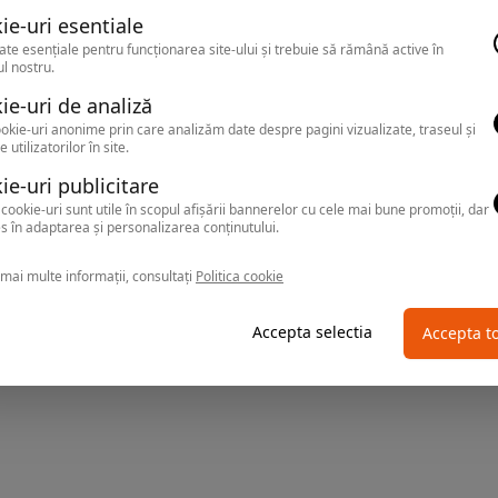
ie-uri esentiale
ate esențiale pentru funcționarea site-ului și trebuie să rămână active în
l nostru.
ie-uri de analiză
okie-uri anonime prin care analizăm date despre pagini vizualizate, traseul și
e utilizatorilor în site.
ie-uri publicitare
cookie-uri sunt utile în scopul afișării bannerelor cu cele mai bune promoții, dar
s în adaptarea și personalizarea conținutului.
mai multe informații, consultați
Politica cookie
Accepta selectia
Accepta t