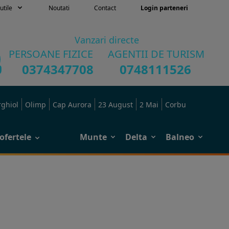
utile
Noutati
Contact
Login parteneri
Vanzari directe
PERSOANE FIZICE
AGENTII DE TURISM
0374347708
0748111526
rghiol
Olimp
Cap Aurora
23 August
2 Mai
Corbu
ofertele
Munte
Delta
Balneo