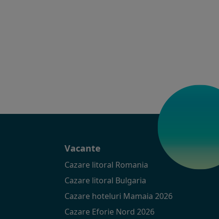
t
Vacante
Cazare litoral Romania
Cazare litoral Bulgaria
Cazare hoteluri Mamaia 2026
Cazare Eforie Nord 2026