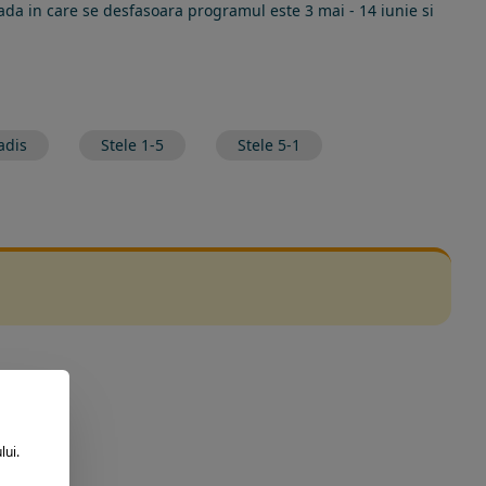
oada in care se desfasoara programul este 3 mai - 14 iunie si
adis
Stele 1-5
Stele 5-1
lui.