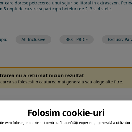
ilor care doresc petrecerea unui sejur pe litoral in extrasezon. Peri
 nopti de cazare si participa hoteluri de 2, 3 si 4 stele.
upa:
All Inclusive
BEST PRICE
Exclusiv Par
ltrarea nu a returnat niciun rezultat
earca sa folosesti o cautarea mai generala sau alege alte fitre.
Folosim cookie-uri
ite web folosește cookie-uri pentru a îmbunătăți experiența generală a utilizatoru