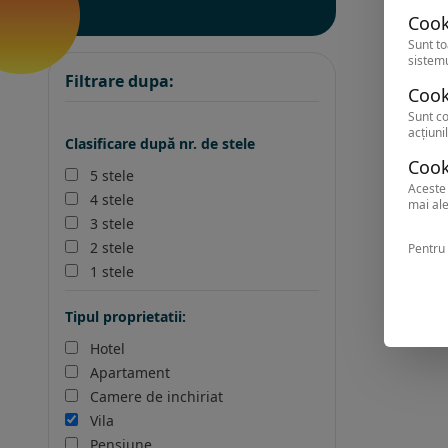
Cook
Sunt to
sistemu
Filtrare dupa:
Cook
Sunt co
acțiunil
Clasificare după nr. de stele
Cook
5 stele
Aceste 
4 stele
mai ale
3 stele
2 stele
Pentru 
1 stele
Tipul proprietatii:
Hotel
Apartament
Camere de inchiriat
Vila
Pensiune