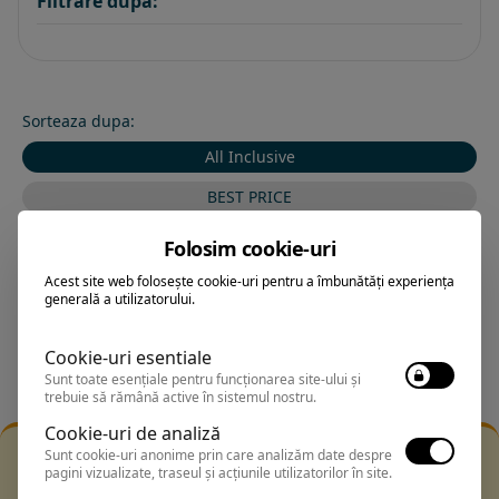
Filtrare dupa:
Sorteaza dupa:
All Inclusive
BEST PRICE
Exclusiv Paradis
Folosim cookie-uri
Stele 1-5
Acest site web folosește cookie-uri pentru a îmbunătăți experiența
generală a utilizatorului.
Stele 5-1
Cookie-uri esentiale
Sunt toate esențiale pentru funcționarea site-ului și
trebuie să rămână active în sistemul nostru.
Cookie-uri de analiză
Filtrarea nu a returnat niciun rezultat
Sunt cookie-uri anonime prin care analizăm date despre
pagini vizualizate, traseul și acțiunile utilizatorilor în site.
Incearca sa folosesti o cautarea mai generala sau alege