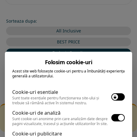
Sorteaza dupa:
All Inclusive
BEST PRICE
Exclusiv Paradis
Folosim cookie-uri
Stele 1-5
Acest site web folosește cookie-uri pentru a îmbunătăți experiența
Stele 5-1
generală a utilizatorului.
Cookie-uri esentiale
Sunt toate esențiale pentru funcționarea site-ului și
trebuie să rămână active în sistemul nostru.
Filtrarea nu a returnat niciun rezultat
Cookie-uri de analiză
Incearca sa folosesti o cautarea mai generala sau alege
Sunt cookie-uri anonime prin care analizăm date despre
pagini vizualizate, traseul și acțiunile utilizatorilor în site.
alte fitre.
Cookie-uri publicitare