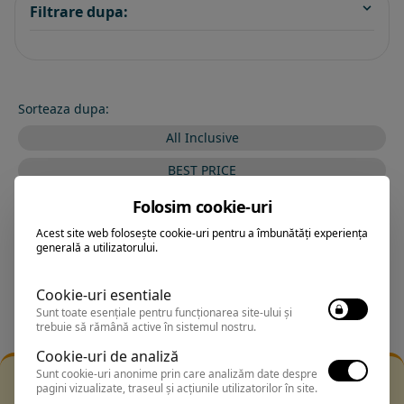
Filtrare dupa:
Sorteaza dupa:
All Inclusive
BEST PRICE
Exclusiv Paradis
Folosim cookie-uri
Acest site web folosește cookie-uri pentru a îmbunătăți experiența
Stele 1-5
generală a utilizatorului.
Stele 5-1
Cookie-uri esentiale
Sunt toate esențiale pentru funcționarea site-ului și
trebuie să rămână active în sistemul nostru.
Cookie-uri de analiză
Sunt cookie-uri anonime prin care analizăm date despre
Filtrarea nu a returnat niciun rezultat
pagini vizualizate, traseul și acțiunile utilizatorilor în site.
Incearca sa folosesti o cautarea mai generala sau alege