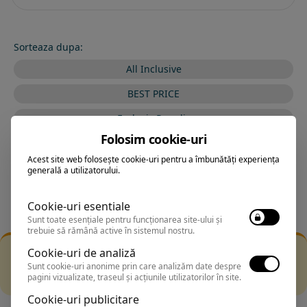
Sorteaza dupa:
All Inclusive
BEST PRICE
Exclusiv Paradis
Folosim cookie-uri
Stele 1-5
Acest site web folosește cookie-uri pentru a îmbunătăți experiența
Stele 5-1
generală a utilizatorului.
Cookie-uri esentiale
Sunt toate esențiale pentru funcționarea site-ului și
trebuie să rămână active în sistemul nostru.
Filtrarea nu a returnat niciun rezultat
Cookie-uri de analiză
Incearca sa folosesti o cautarea mai generala sau alege
Sunt cookie-uri anonime prin care analizăm date despre
pagini vizualizate, traseul și acțiunile utilizatorilor în site.
alte fitre.
Cookie-uri publicitare