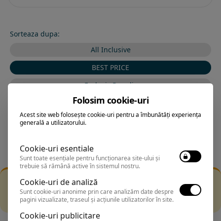
Sorteaza dupa:
All Inclusive
BEST PRICE
Exclusiv Paradis
Folosim cookie-uri
Stele 1-5
Acest site web folosește cookie-uri pentru a îmbunătăți experiența
Stele 5-1
generală a utilizatorului.
Cookie-uri esentiale
Sunt toate esențiale pentru funcționarea site-ului și
trebuie să rămână active în sistemul nostru.
Filtrarea nu a returnat niciun rezultat
Cookie-uri de analiză
Incearca sa folosesti o cautarea mai generala sau alege
Sunt cookie-uri anonime prin care analizăm date despre
pagini vizualizate, traseul și acțiunile utilizatorilor în site.
alte fitre.
Cookie-uri publicitare