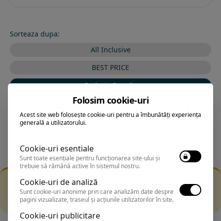
Sorteaza dupa:
All Inclusive
BEST PRICE
Exclusiv Paradis
Folosim cookie-uri
Stele 1-5
Acest site web folosește cookie-uri pentru a îmbunătăți experiența
Stele 5-1
generală a utilizatorului.
Cookie-uri esentiale
Sunt toate esențiale pentru funcționarea site-ului și
trebuie să rămână active în sistemul nostru.
Filtrarea nu a returnat niciun rezultat
Cookie-uri de analiză
Incearca sa folosesti o cautarea mai generala sau alege
Sunt cookie-uri anonime prin care analizăm date despre
pagini vizualizate, traseul și acțiunile utilizatorilor în site.
alte fitre.
Cookie-uri publicitare