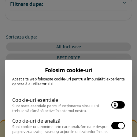
Filtrare dupa:
Sorteaza dupa:
All Inclusive
BEST PRICE
Exclusiv Paradis
Folosim cookie-uri
Acest site web folosește cookie-uri pentru a îmbunătăți experiența
Stele 1-5
generală a utilizatorului.
Stele 5-1
Cookie-uri esentiale
Sunt toate esențiale pentru funcționarea site-ului și
trebuie să rămână active în sistemul nostru.
Cookie-uri de analiză
Sunt cookie-uri anonime prin care analizăm date despre
Filtrarea nu a returnat niciun rezultat
pagini vizualizate, traseul și acțiunile utilizatorilor în site.
Incearca sa folosesti o cautarea mai generala sau alege