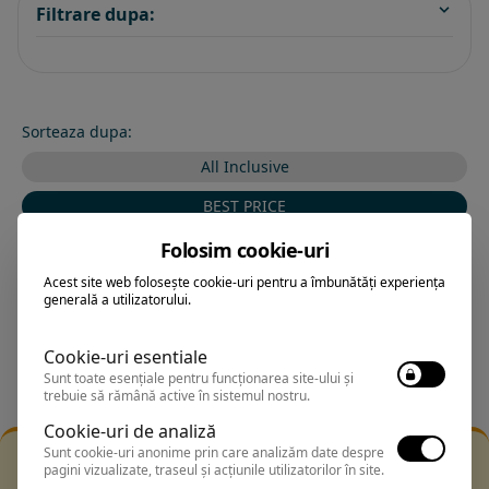
Filtrare dupa:
Sorteaza dupa:
All Inclusive
BEST PRICE
Exclusiv Paradis
Folosim cookie-uri
Acest site web folosește cookie-uri pentru a îmbunătăți experiența
Stele 1-5
generală a utilizatorului.
Stele 5-1
Cookie-uri esentiale
Sunt toate esențiale pentru funcționarea site-ului și
trebuie să rămână active în sistemul nostru.
Cookie-uri de analiză
Sunt cookie-uri anonime prin care analizăm date despre
Filtrarea nu a returnat niciun rezultat
pagini vizualizate, traseul și acțiunile utilizatorilor în site.
Incearca sa folosesti o cautarea mai generala sau alege