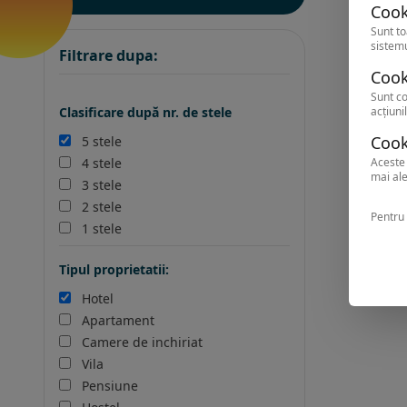
Cook
Sunt to
sistemu
Filtrare dupa:
Cook
Sunt co
acțiunil
Clasificare după nr. de stele
Cook
5 stele
Aceste 
4 stele
mai ale
3 stele
2 stele
Pentru 
1 stele
Tipul proprietatii:
Hotel
Apartament
Camere de inchiriat
Vila
Pensiune