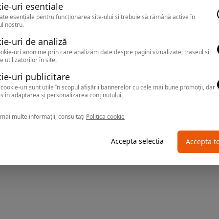
ie-uri esentiale
ate esențiale pentru funcționarea site-ului și trebuie să rămână active în
l nostru.
ie-uri de analiză
okie-uri anonime prin care analizăm date despre pagini vizualizate, traseul și
e utilizatorilor în site.
ie-uri publicitare
cookie-uri sunt utile în scopul afișării bannerelor cu cele mai bune promoții, dar
s în adaptarea și personalizarea conținutului.
mai multe informații, consultați
Politica cookie
Accepta selectia
Accepta t