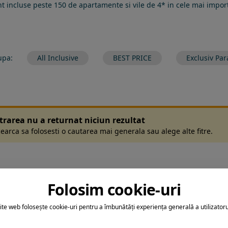
 incluse peste 150 de apartamente si vile de 4* in cele mai importa
upa:
All Inclusive
BEST PRICE
Exclusiv Par
ltrarea nu a returnat niciun rezultat
earca sa folosesti o cautarea mai generala sau alege alte fitre.
Folosim cookie-uri
ite web folosește cookie-uri pentru a îmbunătăți experiența generală a utilizatoru