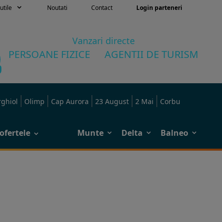
utile
Noutati
Contact
Login parteneri
Vanzari directe
PERSOANE FIZICE
AGENTII DE TURISM
rghiol
Olimp
Cap Aurora
23 August
2 Mai
Corbu
ofertele
Munte
Delta
Balneo