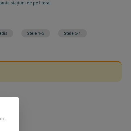
nte stațiuni de pe litoral.
adis
Stele 1-5
Stele 5-1
lui.