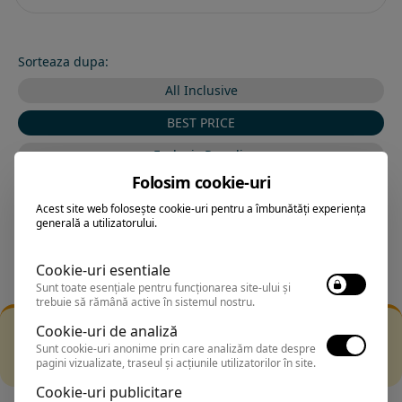
Sorteaza dupa:
All Inclusive
BEST PRICE
Exclusiv Paradis
Folosim cookie-uri
Stele 1-5
Acest site web folosește cookie-uri pentru a îmbunătăți experiența
Stele 5-1
generală a utilizatorului.
Cookie-uri esentiale
Sunt toate esențiale pentru funcționarea site-ului și
trebuie să rămână active în sistemul nostru.
Filtrarea nu a returnat niciun rezultat
Cookie-uri de analiză
Incearca sa folosesti o cautarea mai generala sau alege
Sunt cookie-uri anonime prin care analizăm date despre
pagini vizualizate, traseul și acțiunile utilizatorilor în site.
alte fitre.
Cookie-uri publicitare