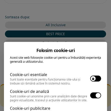
Sorteaza dupa:
All Inclusive
BEST PRICE
Exclusiv Paradis
Folosim cookie-uri
Stele 1-5
Acest site web folosește cookie-uri pentru a îmbunătăți experiența
Stele 5-1
generală a utilizatorului.
Cookie-uri esentiale
Sunt toate esențiale pentru funcționarea site-ului și
trebuie să rămână active în sistemul nostru.
Filtrarea nu a returnat niciun rezultat
Cookie-uri de analiză
Incearca sa folosesti o cautarea mai generala sau alege
Sunt cookie-uri anonime prin care analizăm date despre
pagini vizualizate, traseul și acțiunile utilizatorilor în site.
alte fitre.
Cookie-uri publicitare