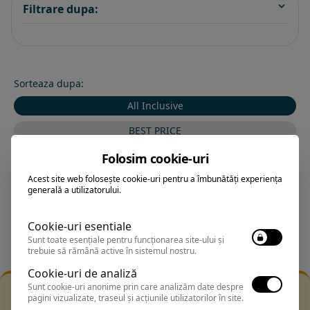
Filtrare dupa:
Sorteaza dupa:
All Inclusive
BEST PRICE
Exclusiv Paradis
Folosim cookie-uri
Acest site web folosește cookie-uri pentru a îmbunătăți experiența
Stele 1-5
generală a utilizatorului.
Stele 5-1
Cookie-uri esentiale
Sunt toate esențiale pentru funcționarea site-ului și
trebuie să rămână active în sistemul nostru.
Cookie-uri de analiză
Sunt cookie-uri anonime prin care analizăm date despre
Filtrarea nu a returnat niciun rezultat
pagini vizualizate, traseul și acțiunile utilizatorilor în site.
Incearca sa folosesti o cautarea mai generala sau alege