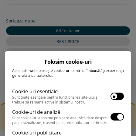
Sorteaza dupa:
All Inclusive
BEST PRICE
Exclusiv Paradis
Folosim cookie-uri
Stele 1-5
Acest site web folosește cookie-uri pentru a îmbunătăți experiența
Stele 5-1
generală a utilizatorului.
Cookie-uri esentiale
Sunt toate esențiale pentru funcționarea site-ului și
trebuie să rămână active în sistemul nostru.
Filtrarea nu a returnat niciun rezultat
Cookie-uri de analiză
Incearca sa folosesti o cautarea mai generala sau alege
Sunt cookie-uri anonime prin care analizăm date despre
pagini vizualizate, traseul și acțiunile utilizatorilor în site.
alte fitre.
Cookie-uri publicitare