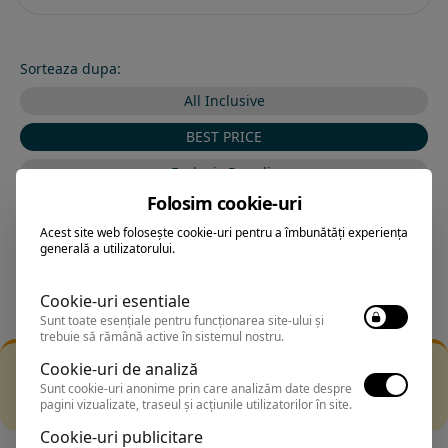
Sorteaza dupa:
All Inclusive
BEST PRICE
Exclusiv Paradis
Folosim cookie-uri
Stele 1-5
Acest site web folosește cookie-uri pentru a îmbunătăți experiența
Stele 5-1
generală a utilizatorului.
Cookie-uri esentiale
Sunt toate esențiale pentru funcționarea site-ului și
trebuie să rămână active în sistemul nostru.
Filtrarea nu a returnat niciun rezultat
Cookie-uri de analiză
Incearca sa folosesti o cautarea mai generala sau alege
Sunt cookie-uri anonime prin care analizăm date despre
pagini vizualizate, traseul și acțiunile utilizatorilor în site.
alte fitre.
Cookie-uri publicitare