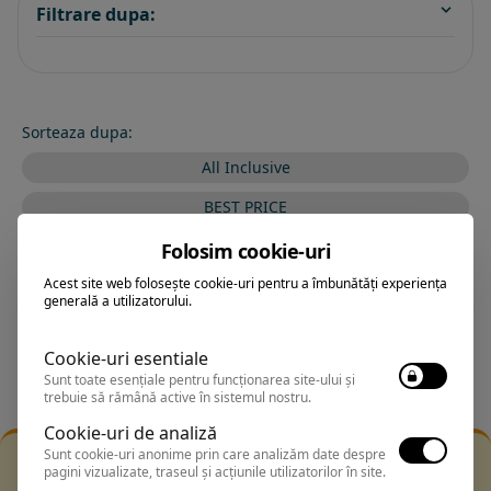
Filtrare dupa:
Sorteaza dupa:
All Inclusive
BEST PRICE
Exclusiv Paradis
Folosim cookie-uri
Acest site web folosește cookie-uri pentru a îmbunătăți experiența
Stele 1-5
generală a utilizatorului.
Stele 5-1
Cookie-uri esentiale
Sunt toate esențiale pentru funcționarea site-ului și
trebuie să rămână active în sistemul nostru.
Cookie-uri de analiză
Sunt cookie-uri anonime prin care analizăm date despre
Filtrarea nu a returnat niciun rezultat
pagini vizualizate, traseul și acțiunile utilizatorilor în site.
Incearca sa folosesti o cautarea mai generala sau alege