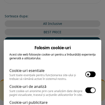
Sorteaza dupa:
All Inclusive
BEST PRICE
Exclusiv Paradis
Folosim cookie-uri
Stele 1-5
Acest site web folosește cookie-uri pentru a îmbunătăți experiența
Stele 5-1
generală a utilizatorului.
Cookie-uri esentiale
Sunt toate esențiale pentru funcționarea site-ului și
trebuie să rămână active în sistemul nostru.
Filtrarea nu a returnat niciun rezultat
Cookie-uri de analiză
Incearca sa folosesti o cautarea mai generala sau alege
Sunt cookie-uri anonime prin care analizăm date despre
pagini vizualizate, traseul și acțiunile utilizatorilor în site.
alte fitre.
Cookie-uri publicitare